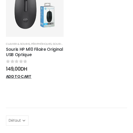
wishlist
CLAVIER & SOURIS
,
PÉRIPHÉRIQUES
,
SOURIS FILAIRE
Souris HP M10 Filaire Original
USB Optique
0
sur 5
149,00
DH
ADD TO CART