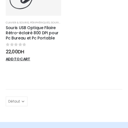
CLAVIER & SOURIS
,
PÉRIPHÉRIQUES
,
SOURIS FILAIRE
Souris USB Optique Filaire
Rétro-éclairé 800 DPI pour
Pc Bureau et Pc Portable
0
sur 5
22,00
DH
ADD TO CART