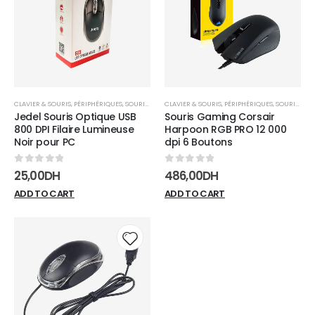
wishlist
wishli
CLAVIER & SOURIS
,
PÉRIPHÉRIQUES
,
SOURIS FILAIRE
CLAVIER & SOURIS
,
PÉRIPHÉRIQUES
,
SOURIS FILAIRE
Jedel Souris Optique USB
Souris Gaming Corsair
800 DPI Filaire Lumineuse
Harpoon RGB PRO 12 000
Noir pour PC
dpi 6 Boutons
0
sur 5
0
sur 5
25,00
DH
486,00
DH
ADD TO CART
ADD TO CART
Add to
wishlist