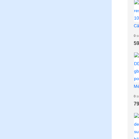
0
s
59
0
s
79