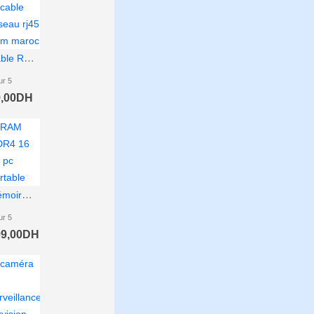
Câble Réseau Ethernet RJ45 10 Mètres CAT 6
ur 5
,00
DH
Mémoire RAM Kingston DDR4 16Go 3200MHz CL22 1Rx8 PC4-3200AA-SA2-12 pour Pc Portable Remis à Neuf
ur 5
9,00
DH