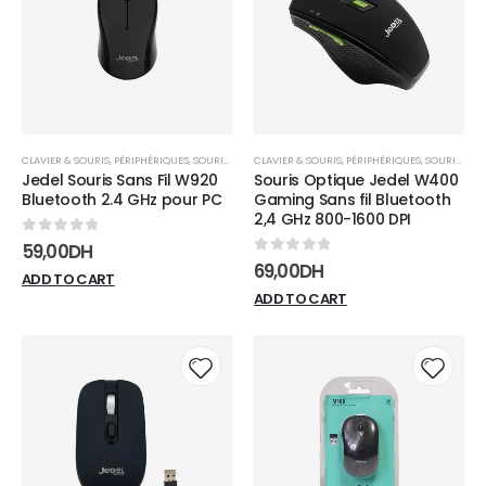
wishlist
wishli
CLAVIER & SOURIS
,
PÉRIPHÉRIQUES
,
SOURIS SANS FIL
CLAVIER & SOURIS
,
PÉRIPHÉRIQUES
,
SOURIS SANS FIL
Jedel Souris Sans Fil W920
Souris Optique Jedel W400
Bluetooth 2.4 GHz pour PC
Gaming Sans fil Bluetooth
2,4 GHz 800-1600 DPI
0
sur 5
59,00
DH
0
sur 5
69,00
DH
ADD TO CART
ADD TO CART
Add to
Add t
wishlist
wishli