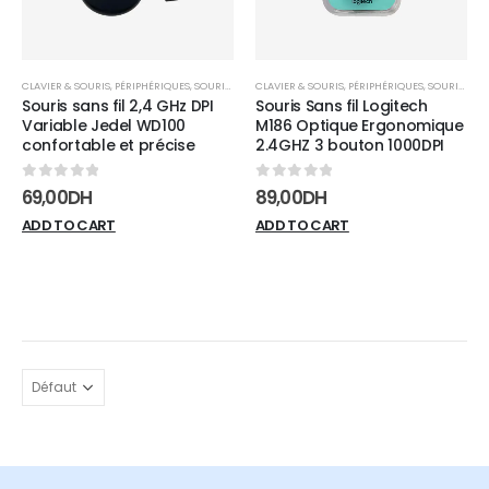
CLAVIER & SOURIS
,
PÉRIPHÉRIQUES
,
SOURIS SANS FIL
CLAVIER & SOURIS
,
PÉRIPHÉRIQUES
,
SOURIS SANS FIL
Souris sans fil 2,4 GHz DPI
Souris Sans fil Logitech
Variable Jedel WD100
M186 Optique Ergonomique
confortable et précise
2.4GHZ 3 bouton 1000DPI
0
sur 5
0
sur 5
69,00
DH
89,00
DH
ADD TO CART
ADD TO CART