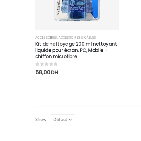
ACCESSOIRES
,
ACCESSOIRES & CÂBLES
Kit de nettoyage 200 ml nettoyant
liquide pour écran, PC, Mobile +
chiffon microfibre
0
sur 5
58,00
DH
Show: