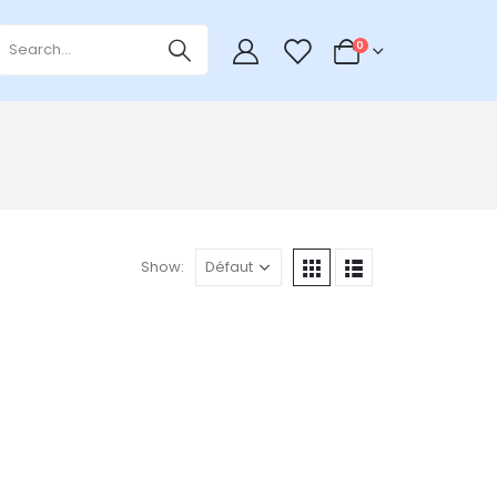
0
0
Show: