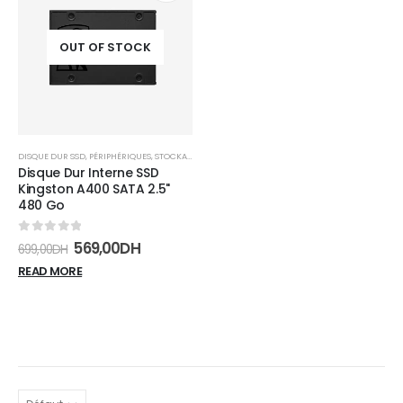
Add to
wishlist
OUT OF STOCK
DISQUE DUR SSD
,
PÉRIPHÉRIQUES
,
STOCKAGE
Disque Dur Interne SSD
Kingston A400 SATA 2.5"
480 Go
0
sur 5
569,00
DH
699,00
DH
READ MORE