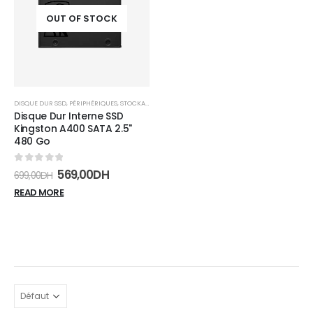
wishlist
OUT OF STOCK
DISQUE DUR SSD
,
PÉRIPHÉRIQUES
,
STOCKAGE
Disque Dur Interne SSD
Kingston A400 SATA 2.5"
480 Go
0
sur 5
569,00
DH
699,00
DH
READ MORE