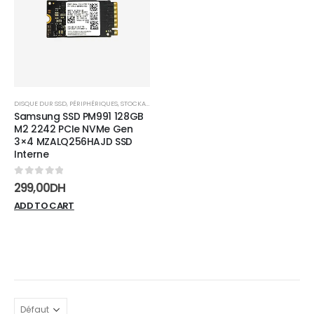
wishlist
DISQUE DUR SSD
,
PÉRIPHÉRIQUES
,
STOCKAGE
Samsung SSD PM991 128GB
M2 2242 PCIe NVMe Gen
3×4 MZALQ256HAJD SSD
Interne
0
sur 5
299,00
DH
ADD TO CART