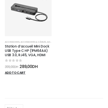
Add to
wishlist
ACCESSOIRES
,
ACCESSOIRES & CÂBLES
,
ADAPTATEURS
Station d’accueil Mini Dock
USB Type C HP (1PM64AA)
USB 3.0, RJ45, VGA, HDMI
0
sur 5
289,00
DH
399,00
DH
ADD TO CART