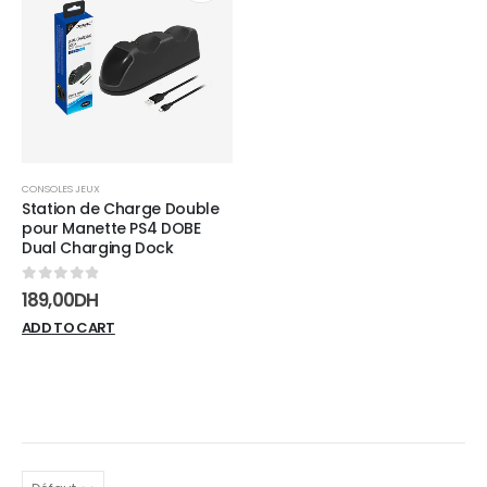
Add to
wishlist
CONSOLES JEUX
Station de Charge Double
pour Manette PS4 DOBE
Dual Charging Dock
0
sur 5
189,00
DH
ADD TO CART