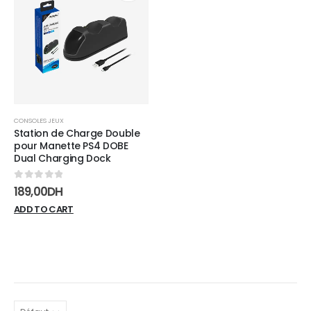
Add to
wishlist
CONSOLES JEUX
Station de Charge Double
pour Manette PS4 DOBE
Dual Charging Dock
0
sur 5
189,00
DH
ADD TO CART