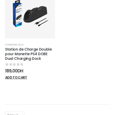
Add to
wishlist
CONSOLES JEUX
Station de Charge Double
pour Manette PS4 DOBE
Dual Charging Dock
0
sur 5
189,00
DH
ADD TO CART