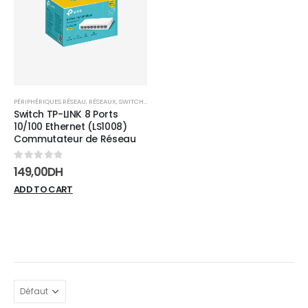
wishlist
PÉRIPHÉRIQUES RÉSEAU
,
RÉSEAUX
,
SWITCHES
Switch TP-LINK 8 Ports
10/100 Ethernet (LS1008)
Commutateur de Réseau
0
sur 5
149,00
DH
ADD TO CART