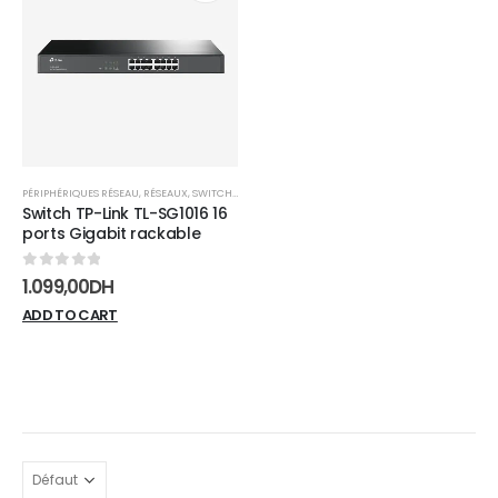
Add to
wishlist
PÉRIPHÉRIQUES RÉSEAU
,
RÉSEAUX
,
SWITCHES
Switch TP-Link TL-SG1016 16
ports Gigabit rackable
0
sur 5
1.099,00
DH
ADD TO CART