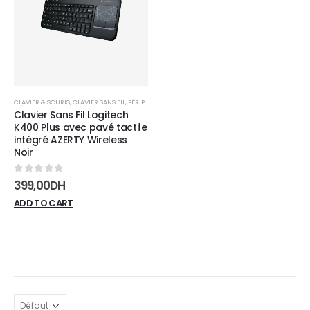
wishlist
CLAVIER & SOURIS
,
CLAVIER SANS FIL
,
PÉRIPHÉRIQUES
Clavier Sans Fil Logitech
K400 Plus avec pavé tactile
intégré AZERTY Wireless
Noir
0
sur 5
399,00
DH
ADD TO CART