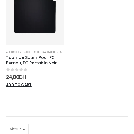
Add to
wishlist
ACCESSOIRES
,
ACCESSOIRES & CÂBLES
,
TAPIS DE SOURIS
Tapis de Souris Pour PC
Bureau, PC Portable Noir
0
sur 5
24,00
DH
ADD TO CART