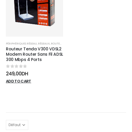
wishlist
PÉRIPHÉRIQUES RÉSEAU
,
RÉSEAUX
,
ROUTEURS
Routeur Tenda V300 VDSL2
Modem Router Sans Fil ADSL
300 Mbps 4 Ports
0
sur 5
249,00
DH
ADD TO CART