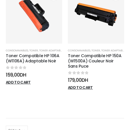
Add to
Add t
wishlist
wishli
CONSOMMABLES
,
TONER
,
TONER ADAPTABLE
CONSOMMABLES
,
TONER
,
TONER ADAPTABLE
Toner Compatible HP 106A
Toner Compatible HP 150A
(W1106A) Adaptable Noir
(W1500A) Couleur Noir
Sans Puce
0
sur 5
159,00
DH
0
sur 5
179,00
DH
ADD TO CART
ADD TO CART