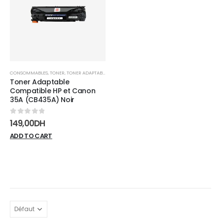
wishlist
CONSOMMABLES
,
TONER
,
TONER ADAPTABLE
Toner Adaptable
Compatible HP et Canon
35A (CB435A) Noir
0
sur 5
149,00
DH
ADD TO CART