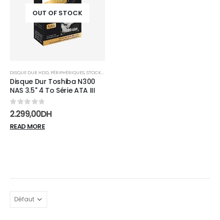
wishlist
OUT OF STOCK
DISQUE DUR HDD
,
PÉRIPHÉRIQUES
,
STOCKAGE
Disque Dur Toshiba N300
NAS 3.5" 4 To Série ATA III
0
sur 5
2.299,00
DH
READ MORE