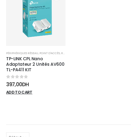
Add to
wishlist
PÉRIPHÉRIQUES RÉSEAU
,
POINT D'ACCÈS
,
RÉSEAUX
TP-LINK CPL Nano
Adaptateur 2 Unités AV600
TL-PA411 KIT
0
sur 5
397,00
DH
ADD TO CART