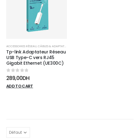
wishlist
ACCESSOIRES RÉSEAU
,
CÂBLES & ADAPTATEURS
,
RÉSEAUX
Tp-link Adaptateur Réseau
USB Type-C vers RJ45
Gigabit Ethernet (UE300C)
0
sur 5
289,00
DH
ADD TO CART