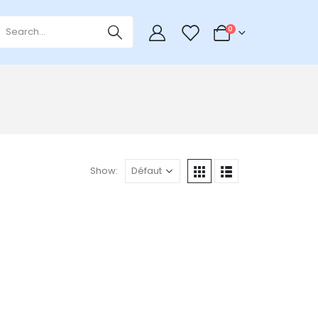
0
0
Show: