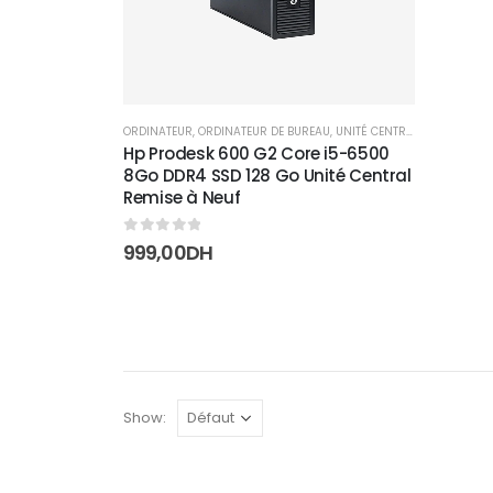
ORDINATEUR
,
ORDINATEUR DE BUREAU
,
UNITÉ CENTRAL
Hp Prodesk 600 G2 Core i5-6500
8Go DDR4 SSD 128 Go Unité Central
Remise à Neuf
0
sur 5
999,00
DH
Show: