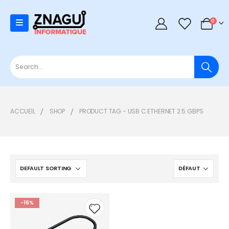
0
0
ACCUEIL
SHOP
PRODUCT TAG -
USB C ETHERNET 2.5 GBPS
-16%
Add to