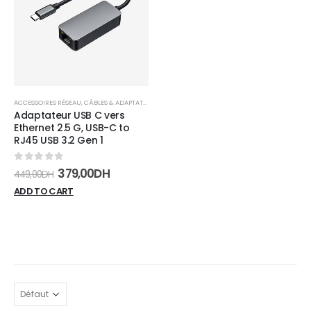
wishlist
ACCESSOIRES RÉSEAU
,
CÂBLES & ADAPTATEURS
,
RÉSEAUX
Adaptateur USB C vers
Ethernet 2.5 G, USB-C to
RJ45 USB 3.2 Gen 1
0
sur 5
379,00
DH
449,00
DH
ADD TO CART