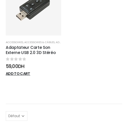
wishlist
ACCESSOIRES
,
ACCESSOIRES & CÂBLES
,
ADAPTATEURS
Adaptateur Carte Son
Externe USB 2.0 3D Stéréo
0
sur 5
59,00
DH
ADD TO CART