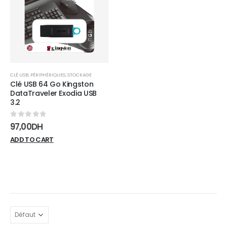
wishlist
CLÉ USB
,
PÉRIPHÉRIQUES
,
STOCKAGE
Clé USB 64 Go Kingston
DataTraveler Exodia USB
3.2
0
sur 5
97,00
DH
ADD TO CART