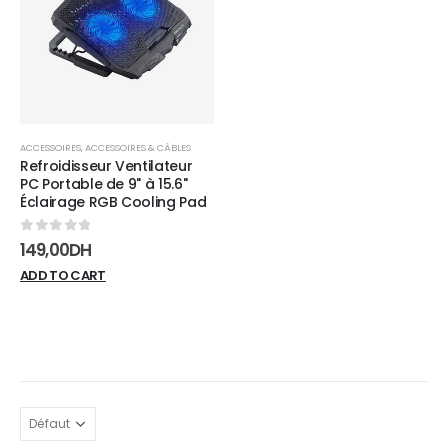
wishlist
ACCESSOIRES
,
ACCESSOIRES & CÂBLES
Refroidisseur Ventilateur
PC Portable de 9" à 15.6"
Éclairage RGB Cooling Pad
0
sur 5
149,00
DH
ADD TO CART