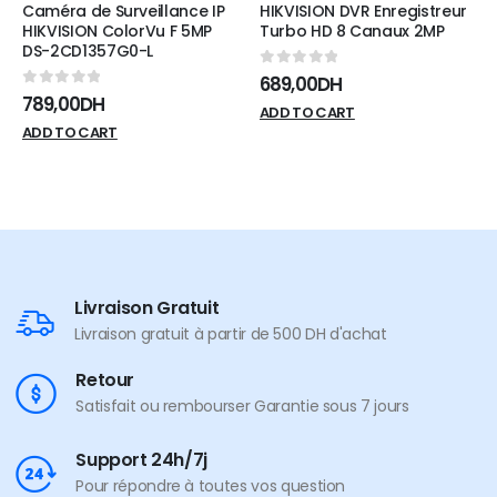
HIKVISION DVR Enregistreur
Routeur TP-Link Archer
Turbo HD 8 Canaux 2MP
AX55 AX3000 Wi-Fi 6
0
sur 5
0
sur 5
689,00
DH
1.349,00
DH
ADD TO CART
ADD TO CART
Livraison Gratuit
Livraison gratuit à partir de 500 DH d'achat
Retour
Satisfait ou rembourser Garantie sous 7 jours
Support 24h/7j
Pour répondre à toutes vos question