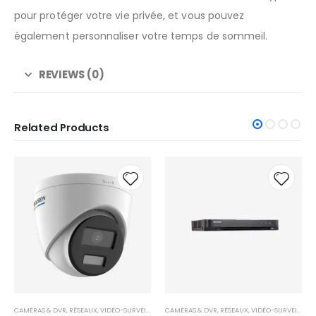
pour protéger votre vie privée, et vous pouvez
également personnaliser votre temps de sommeil.
REVIEWS (0)
Related Products
CHAUD
 to
Add to
Add t
list
wishlist
wishli
CAMÉRAS & DVR
,
RÉSEAUX
,
VIDÉO-SURVEILLANCE
PÉRIPHÉRIQUES RÉSEAU
,
RÉSEAUX
,
ROUTEURS